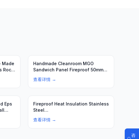
e Made
Handmade Cleanroom MGO
s Rock
Sandwich Panel Fireproof 50mm
75mm 100mm Thick
查看详情 →
ed Eps
Fireproof Heat Insulation Stainless
ll
Steel
Eps\u002FPU\u002FMGO\u002FMG…
查看详情 →
咨