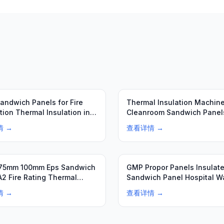
推荐
Sandwich Panels for Fire
Thermal Insulation Machin
tion Thermal Insulation in
Cleanroom Sandwich Panel
…
Wool 50…
情 →
查看详情 →
推荐
75mm 100mm Eps Sandwich
GMP Propor Panels Insulat
A2 Fire Rating Thermal
Sandwich Panel Hospital Wa
ion
Panel
情 →
查看详情 →