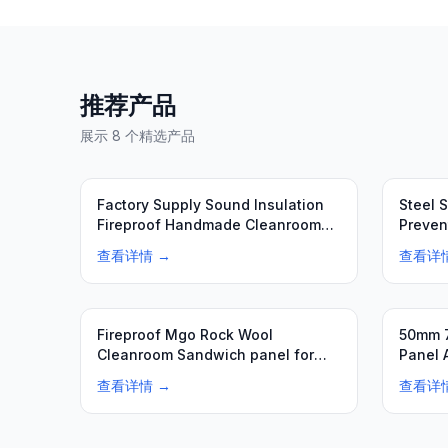
推荐产品
展示 8 个精选产品
推荐
Factory Supply Sound Insulation
Steel 
Fireproof Handmade Cleanroom
Preven
Rock Wool…
Biolog
查看详情 →
查看详
Fireproof Mgo Rock Wool
50mm 
Cleanroom Sandwich panel for
Panel 
hospital Anti-bac…
Insulat
查看详情 →
查看详