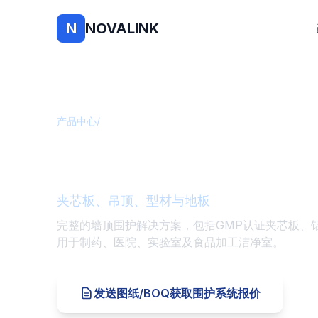
N
NOVALINK
产品中心
/
洁净室围护系统
洁净室围护系统
夹芯板、吊顶、型材与地板
完整的墙顶围护解决方案，包括GMP认证夹芯板、
用于制药、医院、实验室及食品加工洁净室。
发送图纸/BOQ获取围护系统报价